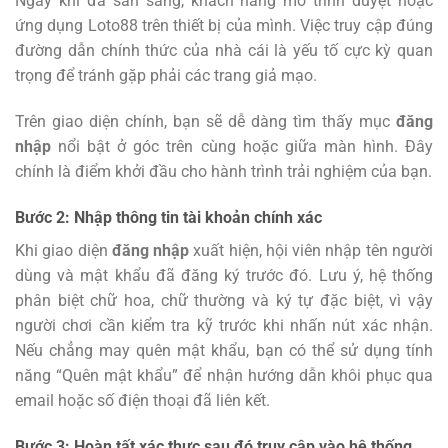
Ngay khi đã sẵn sàng, khách hàng mở trình duyệt hoặc
ứng dụng Loto88 trên thiết bị của mình. Việc truy cập đúng
đường dẫn chính thức của nhà cái là yếu tố cực kỳ quan
trọng để tránh gặp phải các trang giả mạo.
Trên giao diện chính, bạn sẽ dễ dàng tìm thấy mục
đăng
nhập
nổi bật ở góc trên cùng hoặc giữa màn hình. Đây
chính là điểm khởi đầu cho hành trình trải nghiệm của bạn.
Bước 2: Nhập thông tin tài khoản chính xác
Khi giao diện
đăng nhập
xuất hiện, hội viên nhập tên người
dùng và mật khẩu đã đăng ký trước đó. Lưu ý, hệ thống
phân biệt chữ hoa, chữ thường và ký tự đặc biệt, vì vậy
người chơi cần kiểm tra kỹ trước khi nhấn nút xác nhận.
Nếu chẳng may quên mật khẩu, bạn có thể sử dụng tính
năng “Quên mật khẩu” để nhận hướng dẫn khôi phục qua
email hoặc số điện thoại đã liên kết.
Bước 3: Hoàn tất xác thực sau đó truy cập vào hệ thống