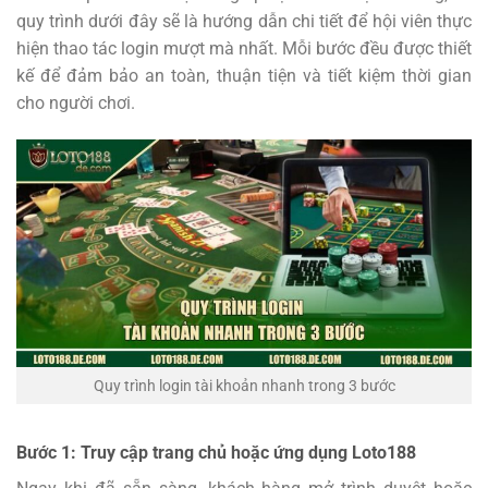
quy trình dưới đây sẽ là hướng dẫn chi tiết để hội viên thực
hiện thao tác login mượt mà nhất. Mỗi bước đều được thiết
kế để đảm bảo an toàn, thuận tiện và tiết kiệm thời gian
cho người chơi.
Quy trình login tài khoản nhanh trong 3 bước
Bước 1: Truy cập trang chủ hoặc ứng dụng Loto188