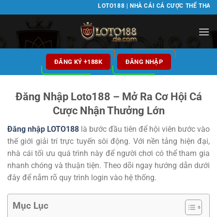
Bỏ
LOTO188 | NHÀ CÁI CÁ CƯỢC THỂ THAO UY TÍ
qua
nội
dung
ĐĂNG KÝ +188K
ĐĂNG NHẬP
Đăng Nhập Loto188 – Mở Ra Cơ Hội Cá
Cược Nhận Thưởng Lớn
Đăng nhập
LOTO188
là bước đầu tiên để hội viên bước vào
thế giới giải trí trực tuyến sôi động. Với nền tảng hiện đại,
nhà cái tối ưu quá trình này để người chơi có thể tham gia
nhanh chóng và thuận tiện. Theo dõi ngay hướng dẫn dưới
đây để nắm rõ quy trình login vào hệ thống.
Mục Lục