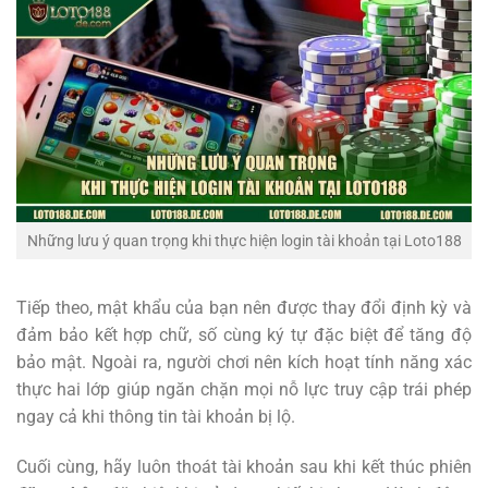
Những lưu ý quan trọng khi thực hiện login tài khoản tại Loto188
Tiếp theo, mật khẩu của bạn nên được thay đổi định kỳ và
đảm bảo kết hợp chữ, số cùng ký tự đặc biệt để tăng độ
bảo mật. Ngoài ra, người chơi nên kích hoạt tính năng xác
thực hai lớp giúp ngăn chặn mọi nỗ lực truy cập trái phép
ngay cả khi thông tin tài khoản bị lộ.
Cuối cùng, hãy luôn thoát tài khoản sau khi kết thúc phiên