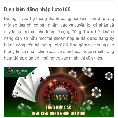
Điều kiện đăng nhập Loto188
Để login vào hệ thống thành công, hội viên cần đáp ứng
một số tiêu chí cơ bản nhằm bảo vệ quyền lợi cá nhân và
duy trì sự an toàn cho toàn bộ cộng đồng. Trước hết, khách
hàng cần sở hữu một tài khoản hợp lệ đã được đăng ký
thành công trên hệ thống Loto188. Bao gồm việc cung cấp
thông tin cá nhân chính xác, số điện thoại hoặc email đang
hoạt động, giúp đội ngũ hỗ trợ xác minh khi cần thiết.