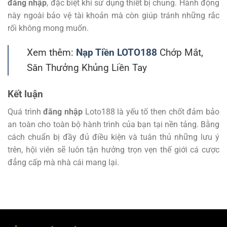
đăng nhập
, đặc biệt khi sử dụng thiết bị chung. Hành động
này ngoài bảo vệ tài khoản mà còn giúp tránh những rắc
rối không mong muốn.
Xem thêm:
Nạp Tiền LOTO188
Chớp Mắt,
Săn Thưởng Khủng Liền Tay
Kết luận
Quá trình
đăng nhập
Loto188 là yếu tố then chốt đảm bảo
an toàn cho toàn bộ hành trình của bạn tại nền tảng. Bằng
cách chuẩn bị đầy đủ điều kiện và tuân thủ những lưu ý
trên, hội viên sẽ luôn tận hưởng trọn vẹn thế giới cá cược
đẳng cấp mà nhà cái mang lại.