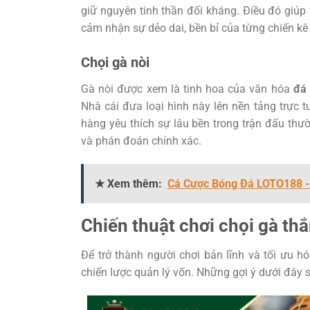
giữ nguyên tinh thần đối kháng. Điều đó giúp 
cảm nhận sự dẻo dai, bền bỉ của từng chiến k
Chọi gà nòi
Gà nòi được xem là tinh hoa của văn hóa
đá
Nhà cái đưa loại hình này lên nền tảng trực 
hàng yêu thích sự lâu bền trong trận đấu thư
và phán đoán chính xác.
★ Xem thêm:
Cá Cược Bóng Đá LOTO188 - 
Chiến thuật chơi chọi gà t
Để trở thành người chơi bản lĩnh và tối ưu h
chiến lược quản lý vốn. Những gợi ý dưới đây 