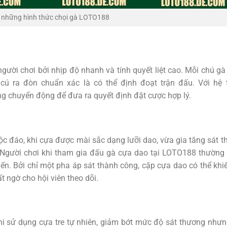
 những hình thức chọi gà LOTO188
gười chơi bởi nhịp độ nhanh và tính quyết liệt cao. Mỗi chú g
cú ra đòn chuẩn xác là có thể định đoạt trận đấu. Với hệ 
ng chuyển động để đưa ra quyết định đặt cược hợp lý.
c đáo, khi cựa được mài sắc dạng lưỡi dao, vừa gia tăng sát 
. Người chơi khi tham gia đấu gà cựa dao tại LOTO188 thường
n. Bởi chỉ một pha áp sát thành công, cặp cựa dao có thể khi
ất ngờ cho hội viên theo dõi.
 khi sử dụng cựa tre tự nhiên, giảm bớt mức độ sát thương như