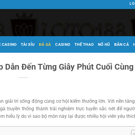
LOTO188 | NHÀ CÁI
E CASINO
TÀI XỈU
ĐÁ GÀ
CASINO
THỂ THAO
NỔ HŨ
BẮN CÁ
ấp Dẫn Đến Từng Giây Phút Cuối Cùng
 giải trí sống động cùng cơ hội kiếm thưởng lớn. Với nền tản
à truyền thống thành trải nghiệm trực tuyến sắc nét để ngườ
hiểu lý do vì sao bộ môn này lại được nhiều hội viên yêu thíc