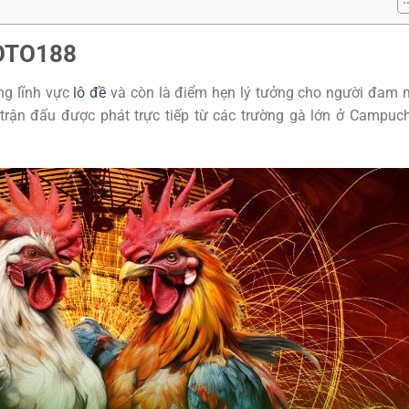
LOTO188
ng lĩnh vực
lô đề
và còn là điểm hẹn lý tưởng cho người đam
rận đấu được phát trực tiếp từ các trường gà lớn ở Campuch