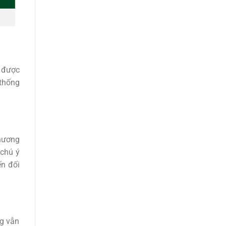
à được
thống
thương
 chú ý
ến đối
ng vẫn