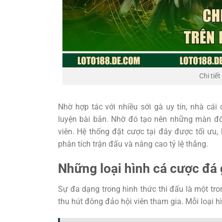
Chi tiế
Nhờ hợp tác với nhiều sới gà uy tín, nhà c
luyện bài bản. Nhờ đó tạo nên những màn đối 
viên. Hệ thống đặt cược tại đây được tối ưu,
phân tích trận đấu và nâng cao tỷ lệ thắng.
Những loại hình cá cược đá 
Sự đa dạng trong hình thức thi đấu là một tr
thu hút đông đảo hội viên tham gia. Mỗi loại h