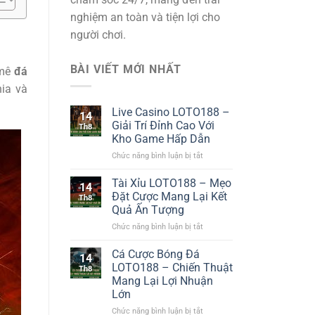
nghiệm an toàn và tiện lợi cho
người chơi.
BÀI VIẾT MỚI NHẤT
 mê
đá
ia và
Live Casino LOTO188 –
14
Giải Trí Đỉnh Cao Với
Th8
Kho Game Hấp Dẫn
ở
Chức năng bình luận bị tắt
Live
Casino
Tài Xỉu LOTO188 – Mẹo
14
LOTO188
Đặt Cược Mang Lại Kết
Th8
–
Quả Ấn Tượng
Giải
ở
Chức năng bình luận bị tắt
Trí
Tài
Đỉnh
Xỉu
Cao
Cá Cược Bóng Đá
14
LOTO188
Với
LOTO188 – Chiến Thuật
Th8
–
Kho
Mang Lại Lợi Nhuận
Mẹo
Game
Lớn
Đặt
Hấp
Cược
Dẫn
ở
Chức năng bình luận bị tắt