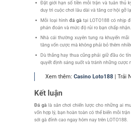
Đặt giới hạn số tiền mỗi trận và tuân thủ 
duy trì cuộc chơi lâu dài và tăng cơ hội gỡ lạ
Mỗi loại hình
đá gà
tại LOTO188 có nhịp độ
phán đoán và mức độ rủi ro bạn chấp nhận
Nhà cái thường xuyên tung ra khuyến mãi
tăng vốn cược mà không phải bỏ thêm nhiều
Dù thắng hay thua cũng phải giữ đầu óc tỉnh
quyết định sáng suốt và tránh những cược n
Xem thêm:
Casino Loto188
| Trải
Kết luận
Đá gà
là sân chơi chiến lược cho những ai m
vốn hợp lý, bạn hoàn toàn có thể biến mỗi trậ
sới gà đỉnh cao ngay hôm nay trên LOTO188.